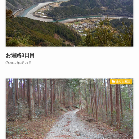
お遍路3日目
2017年3月21日
走りお遍路