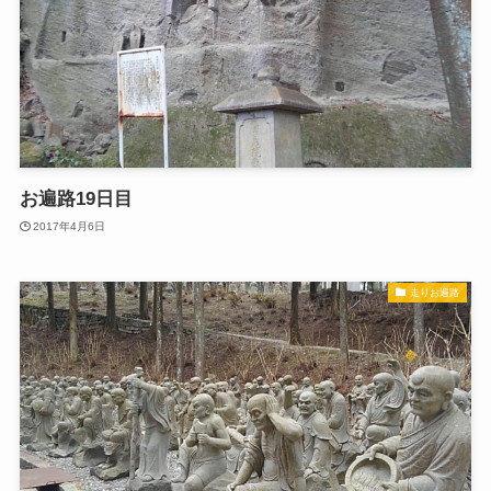
お遍路19日目
2017年4月6日
走りお遍路