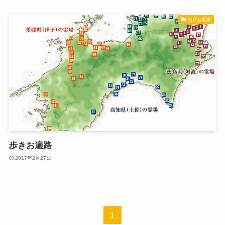
走りお遍路
歩きお遍路
2017年2月27日
1