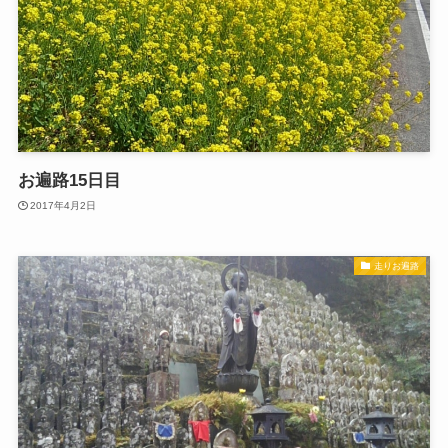
お遍路15日目
2017年4月2日
走りお遍路