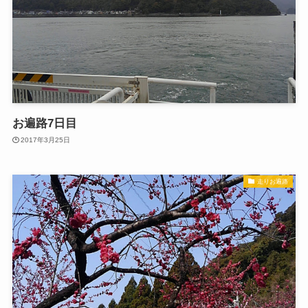
お遍路7日目
2017年3月25日
走りお遍路