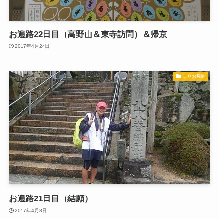
お遍路22日目（高野山＆東寺訪問）＆帰京
2017年4月24日
走りお遍路
お遍路21日目（結願）
2017年4月8日