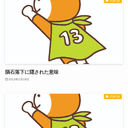
宇宙の話
隕石落下に隠された意味
2013年2月19日
宇宙の話